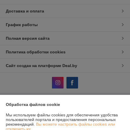
Доставка и оплата
График работы
Полная версия сайта
Политика обработки cookies
Сайт создан на платформе Deal.by
Информация для покупателя
Обработка файлов cookie
Юридическое лицо:
ЧТУП «АвтоДСтехно»
Мы используем файлы cookies для обеспечения удобства
г. Минск, ул. Тимирязева, 10-211
пользователей портала и предоставления персональных
рекомендаций.
Вы можете настроить файлы cookies или
Регистрационный номер ЕГР: 690849380
отключить их.