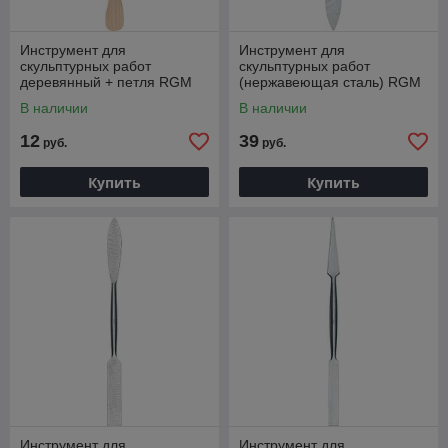
Инструмент для
Инструмент для
скульптурных работ
скульптурных работ
деревянный + петля RGM
(нержавеющая сталь) RGM
Sculpting tool, E03
Sculpting and restoration tool,
В наличии
В наличии
412
12
39
руб.
руб.
Купить
Купить
Инструмент для
Инструмент для