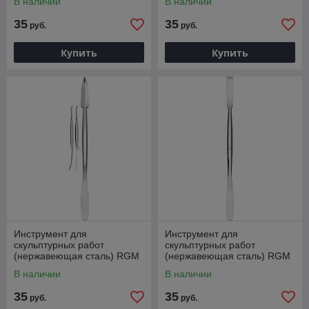
В наличии
В наличии
S704C
S705C
35
35
руб.
руб.
Купить
Купить
Инструмент для
Инструмент для
скульптурных работ
скульптурных работ
(нержавеющая сталь) RGM
(нержавеющая сталь) RGM
Sculpting and restoration tool,
Sculpting and restoration tool,
В наличии
В наличии
S708C
S712
35
35
руб.
руб.