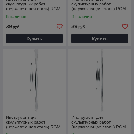
скульптурных работ
скульптурных работ
(нержавеющая сталь) RGM
(нержавеющая сталь) RGM
Sculpting and restoration tool,
Sculpting and restoration tool,
В наличии
В наличии
410
415
39
39
руб.
руб.
Купить
Купить
Инструмент для
Инструмент для
скульптурных работ
скульптурных работ
(нержавеющая сталь) RGM
(нержавеющая сталь) RGM
Sculpting and restoration tool,
Sculpting and restoration tool,