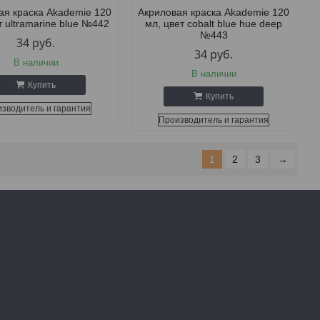
ая краска Akademie 120
Акриловая краска Akademie 120
т ultramarine blue №442
мл, цвет cobalt blue hue deep
№443
34
руб.
34
руб.
В наличии
В наличии
Купить
Купить
зводитель и гарантия
Производитель и гарантия
1
2
3
→