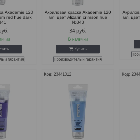
ка Akademie 120
Акриловая краска Akademie 120
Акрилов
um red hue dark
мл, цвет Alizarin crimson hue
мл, цве
341
№343
руб.
34
руб.
личии
В наличии
упить
Купить
Прои
ль и гарантия
Производитель и гарантия
23441012
234