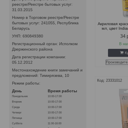
реестре/Реестре бытовых услуг:
31.03.2015
Номер в Торговом реестре/Реестре
бытовых услуг: 241055, Республика
Акриловая крас
мл, цвет Indi
Беларусь
34
УНП: 690849380
Регистрационный орган: Исполком
В на
Дзержинского района
К
Дата регистрации компании:
05.12.2012
Производите
Местонахождение книги замечаний и
предложений: Тимирязева, 10
23331012
Режим работы:
День
Время работы
Понедельник
10:00-17:00
Вторник
10:00-17:00
Среда
10:00-17:00
Четверг
10:00-17:00
Пятница
10:00-17:00
Суббота
11:00-16:00