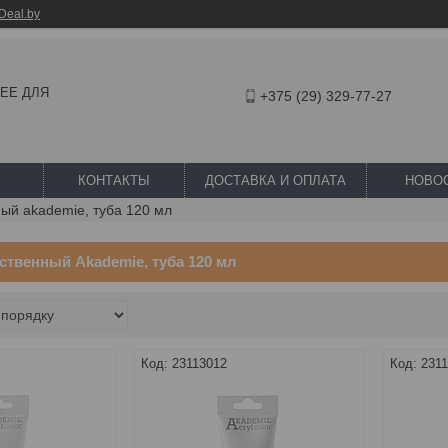
Deal.by
ШЕЕ ДЛЯ
+375 (29) 329-77-27
КОНТАКТЫ
ДОСТАВКА И ОПЛАТА
НОВО
ый akademie, туба 120 мл
ственный Akademie, туба 120 мл
23113012
231