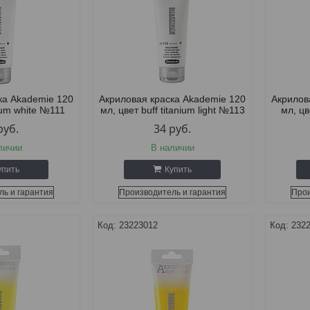
ка Akademie 120
Акриловая краска Akademie 120
Акрилов
nium white №111
мл, цвет buff titanium light №113
мл, цв
руб.
34
руб.
личии
В наличии
упить
Купить
ль и гарантия
Производитель и гарантия
Прои
23223012
232