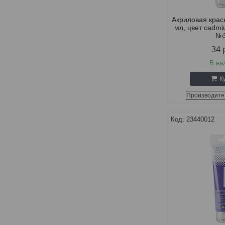
Акриловая крас
мл, цвет cadmi
№
34
В на
К
Производите
23440012