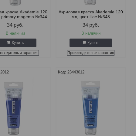
ая краска Akademie 120
Акриловая краска Akademie 120
т primary magenta №344
мл, цвет lilac №348
34
руб.
34
руб.
В наличии
В наличии
Купить
Купить
зводитель и гарантия
Производитель и гарантия
42012
23443012