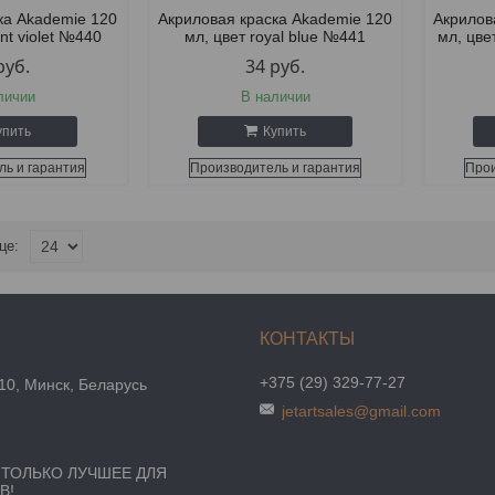
ка Akademie 120
Акриловая краска Akademie 120
Акрилов
iant violet №440
мл, цвет royal blue №441
мл, цве
руб.
34
руб.
личии
В наличии
упить
Купить
ль и гарантия
Производитель и гарантия
Прои
+375 (29) 329-77-27
10, Минск, Беларусь
jetartsales@gmail.com
- ТОЛЬКО ЛУЧШЕЕ ДЛЯ
В!