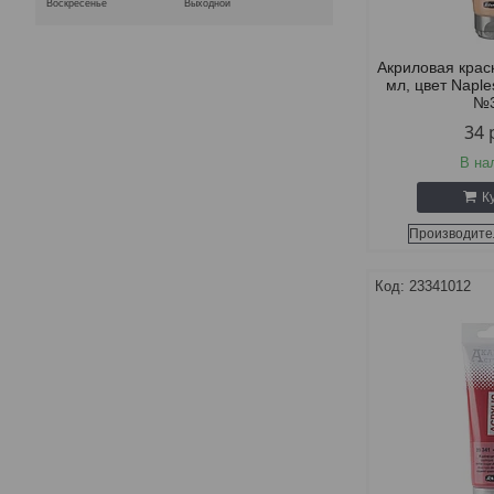
Воскресенье
Выходной
Акриловая крас
мл, цвет Naple
№
34
В на
К
Производите
23341012