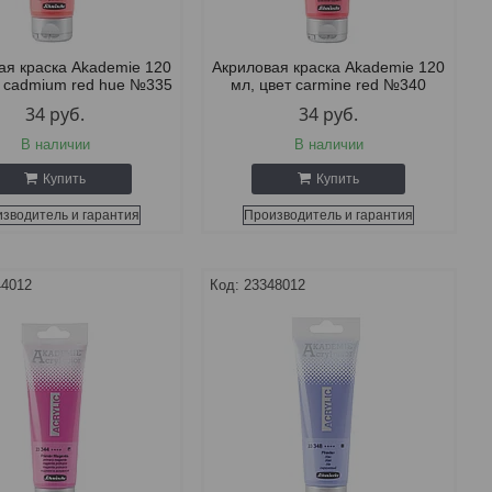
ая краска Akademie 120
Акриловая краска Akademie 120
т cadmium red hue №335
мл, цвет carmine red №340
34
руб.
34
руб.
В наличии
В наличии
Купить
Купить
зводитель и гарантия
Производитель и гарантия
44012
23348012