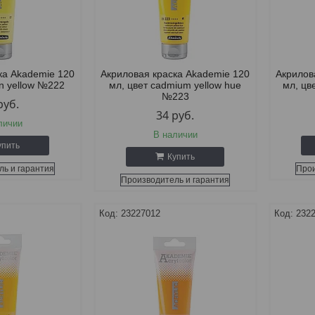
ка Akademie 120
Акриловая краска Akademie 120
Акрилов
on yellow №222
мл, цвет cadmium yellow hue
мл, цв
№223
руб.
34
руб.
личии
В наличии
упить
Купить
ль и гарантия
Прои
Производитель и гарантия
23227012
232