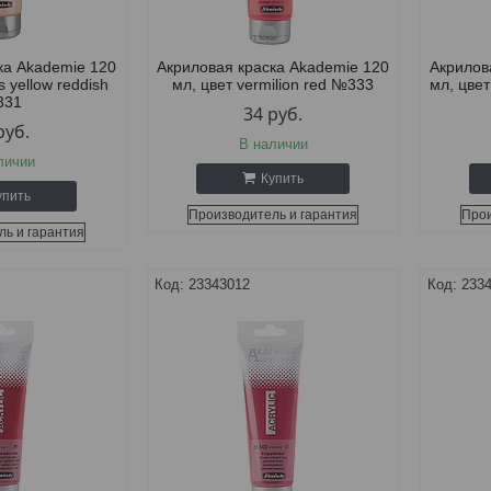
ка Akademie 120
Акриловая краска Akademie 120
Акрилов
s yellow reddish
мл, цвет vermilion red №333
мл, цве
331
34
руб.
руб.
В наличии
личии
Купить
упить
Производитель и гарантия
Прои
ль и гарантия
23343012
233