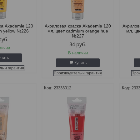
ка Akademie 120
Акриловая краска Akademie 120
Акрилов
an yellow №226
мл, цвет cadmium orange hue
мл, цв
№227
руб.
34
руб.
личии
В наличии
упить
Купить
ль и гарантия
Производитель и гарантия
Прои
23333012
233