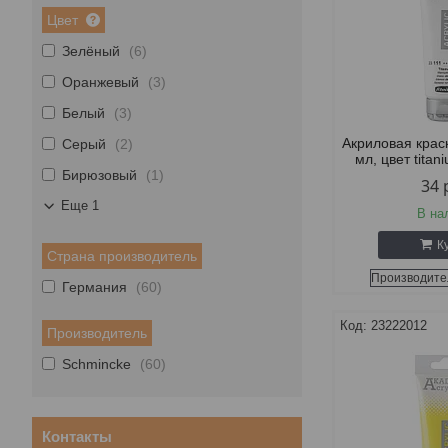
Цвет
Зелёный
6
Оранжевый
3
Белый
3
Акриловая крас
Серый
2
мл, цвет tita
Бирюзовый
1
34
Еще 1
В на
К
Страна производитель
Производите
Германия
60
23222012
Производитель
Schmincke
60
Контакты