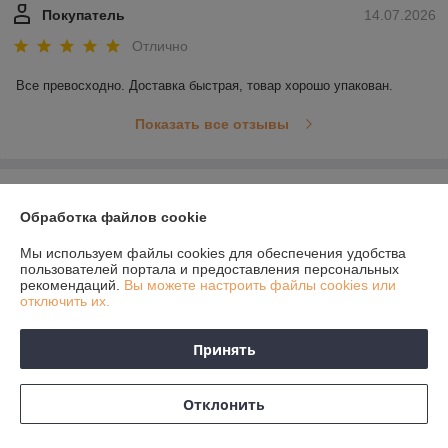
Покупатель
14.07.2026
Отлично
Все превосходно. Доставка быстрая, товар хорошо упакован.
Показать все отзывы
О нас
Обработка файлов cookie
Контакты
Мы используем файлы cookies для обеспечения удобства
пользователей портала и предоставления персональных
рекомендаций.
Вы можете настроить файлы cookies или
Доставка и оплата
отключить их.
График работы
Принять
Полная версия сайта
Отклонить
Политика обработки cookies