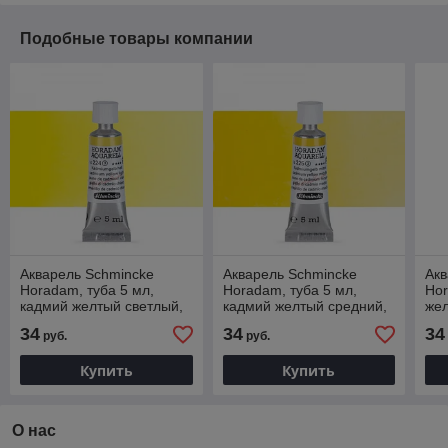
Подобные товары компании
Акварель Schmincke
Акварель Schmincke
Акв
Horadam, туба 5 мл,
Horadam, туба 5 мл,
Hor
кадмий желтый светлый,
кадмий желтый средний,
жел
cadmium yellow light,
cadmium yellow middle,
yel
34
34
34
руб.
руб.
№224
№225
Купить
Купить
О нас