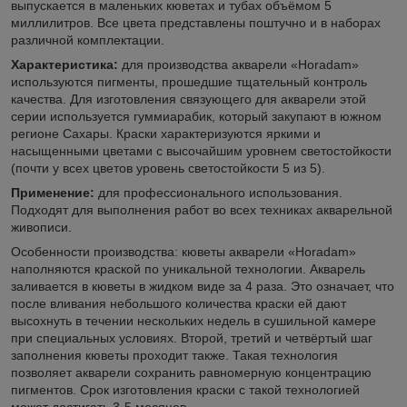
выпускается в маленьких кюветах и тубах объёмом 5
миллилитров. Все цвета представлены поштучно и в наборах
различной комплектации.
Характеристика:
для производства акварели «Horadam»
используются пигменты, прошедшие тщательный контроль
качества. Для изготовления связующего для акварели этой
серии используется гуммиарабик, который закупают в южном
регионе Сахары. Краски характеризуются яркими и
насыщенными цветами с высочайшим уровнем светостойкости
(почти у всех цветов уровень светостойкости 5 из 5).
Применение:
для профессионального использования.
Подходят для выполнения работ во всех техниках акварельной
живописи.
Особенности производства: кюветы акварели «Horadam»
наполняются краской по уникальной технологии. Акварель
заливается в кюветы в жидком виде за 4 раза. Это означает, что
после вливания небольшого количества краски ей дают
высохнуть в течении нескольких недель в сушильной камере
при специальных условиях. Второй, третий и четвёртый шаг
заполнения кюветы проходит также. Такая технология
позволяет акварели сохранить равномерную концентрацию
пигментов. Срок изготовления краски с такой технологией
может достигать 3-5 месяцев.