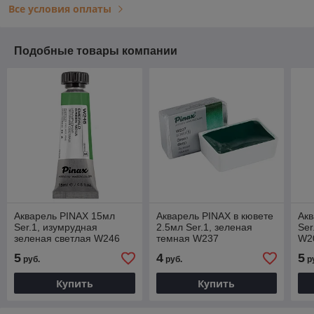
Все условия оплаты
Подобные товары компании
Акварель PINAX 15мл
Акварель PINAX в кювете
Акв
Ser.1, изумрудная
2.5мл Ser.1, зеленая
Ser
зеленая светлая W246
темная W237
W2
5
4
5
руб.
руб.
р
Купить
Купить