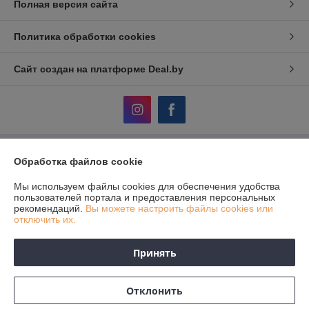
Полная версия сайта
Политика обработки cookies
Сайт создан на платформе Deal.by
Обработка файлов cookie
Информация для покупателя
Юридическое лицо:
ЧТУП «АвтоДСтехно»
Мы используем файлы cookies для обеспечения удобства
г. Минск, ул. Тимирязева, 10-211
пользователей портала и предоставления персональных
рекомендаций.
Вы можете настроить файлы cookies или
Регистрационный номер ЕГР: 690849380
отключить их.
УНП: 690849380
Принять
Регистрационный орган: Исполком Дзержинского района
Дата регистрации компании: 05.12.2012
Отклонить
Местонахождение книги жалоб и предложений: Тимирязева, 10