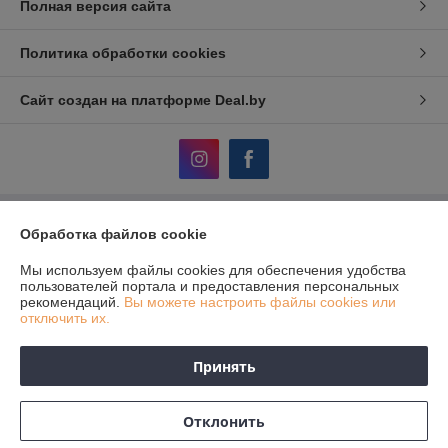
Полная версия сайта
Политика обработки cookies
Сайт создан на платформе Deal.by
Обработка файлов cookie
Информация для покупателя
Юридическое лицо:
ЧТУП «АвтоДСтехно»
Мы используем файлы cookies для обеспечения удобства
г. Минск, ул. Тимирязева, 10-211
пользователей портала и предоставления персональных
рекомендаций.
Вы можете настроить файлы cookies или
Регистрационный номер ЕГР: 690849380
отключить их.
УНП: 690849380
Принять
Регистрационный орган: Исполком Дзержинского района
Дата регистрации компании: 05.12.2012
Отклонить
Местонахождение книги жалоб и предложений: Тимирязева, 10