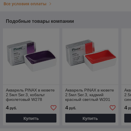
Все условия оплаты
Подобные товары компании
Акварель PINAX в кювете
Акварель PINAX в кювете
Акв
2.5мл Ser.3, кобальт
2.5мл Ser.3, кадмий
2.5
фиолетовый W278
красный светлый W201
син
4
4
4
руб.
руб.
р
Купить
Купить