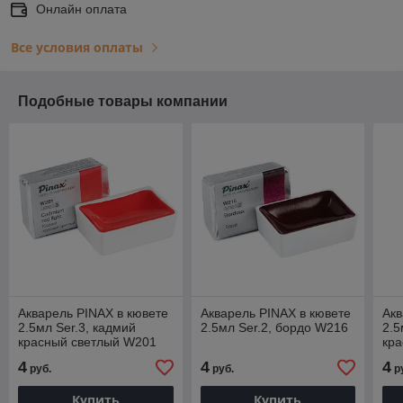
Онлайн оплата
Все условия оплаты
Подобные товары компании
Акварель PINAX в кювете
Акварель PINAX в кювете
Акв
2.5мл Ser.3, кадмий
2.5мл Ser.2, бордо W216
2.5
красный светлый W201
кр
4
4
4
руб.
руб.
р
Купить
Купить