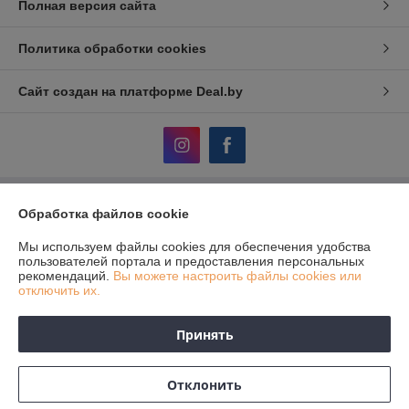
Полная версия сайта
Политика обработки cookies
Сайт создан на платформе Deal.by
Обработка файлов cookie
Информация для покупателя
Юридическое лицо:
ЧТУП «АвтоДСтехно»
Мы используем файлы cookies для обеспечения удобства
г. Минск, ул. Тимирязева, 10-211
пользователей портала и предоставления персональных
рекомендаций.
Вы можете настроить файлы cookies или
Регистрационный номер ЕГР: 690849380
отключить их.
УНП: 690849380
Принять
Регистрационный орган: Исполком Дзержинского района
Дата регистрации компании: 05.12.2012
Отклонить
Местонахождение книги жалоб и предложений: Тимирязева, 10