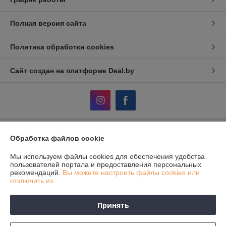
Полная версия сайта
Политика обработки cookies
Сайт создан на платформе Deal.by
Обработка файлов cookie
Информация для покупателя
Юридическое лицо:
ЧТУП «АвтоДСтехно»
Мы используем файлы cookies для обеспечения удобства
г. Минск, ул. Тимирязева, 10-211
пользователей портала и предоставления персональных
рекомендаций.
Вы можете настроить файлы cookies или
Регистрационный номер ЕГР: 690849380
отключить их.
УНП: 690849380
Принять
Регистрационный орган: Исполком Дзержинского района
Дата регистрации компании: 05.12.2012