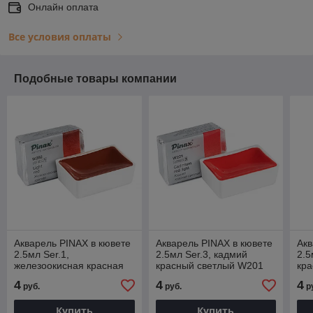
Онлайн оплата
Все условия оплаты
Подобные товары компании
Акварель PINAX в кювете
Акварель PINAX в кювете
Акв
2.5мл Ser.1,
2.5мл Ser.3, кадмий
2.5
железоокисная красная
красный светлый W201
кр
W282
4
4
4
руб.
руб.
р
Купить
Купить