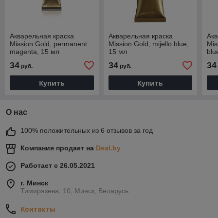
Акварельная краска
Акварельная краска
Акв
Mission Gold, permanent
Mission Gold, mijello blue,
Mis
magenta, 15 мл
15 мл
blu
34
34
34
руб.
руб.
Купить
Купить
О нас
100% положительных из 6 отзывов за год
Компания продает на
Deal.by
Работает с 26.05.2021
г. Минск
Тимирязева, 10, Минск, Беларусь
Контакты