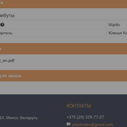
ки
рибуты
Mijello
дитель
Южная К
я
d_en.pdf
ля заказа
+375 (29) 329-77-27
10, Минск, Беларусь
jetartsales@gmail.com