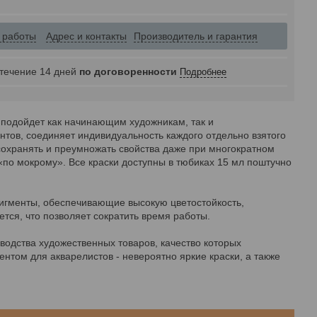
 работы
Адрес и контакты
Производитель и гарантия
 течение 14 дней
по договоренности
Подробнее
о подойдет как начинающим художникам, так и
тов, соединяет индивидуальность каждого отдельно взятого
охранять и преумножать свойства даже при многократном
«по мокрому». Все краски доступны в тюбиках 15 мл поштучно
пигменты, обеспечивающие высокую цветостойкость,
ется, что позволяет сократить время работы.
зводства художественных товаров, качество которых
том для акварелистов - невероятно яркие краски, а также