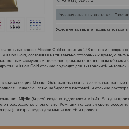
+375 (29) 329-77-27
Условия оплаты и доставки
График
возврат товара в
кварельных красок Mission Gold состоит из 126 цветов и прекрасн
Mission Gold, состоящая из тщательно отобранных вручную пигмен
ачественным связующим, позволяя краскам естественным образом с
другом. Mission Gold отлично подходит для акварельной живописи 
:
в красках серии Mission Gold использованы высококачественные 
ачность. Акварель легко набирается кисточкой и отлично растворя
компания Mijello (Корея) создана художником Min-Jin Seo для прои
его профессиональном опыте. Компания славится своим ассортимен
вары (палитры, ведра для мытья кистей и прочее).