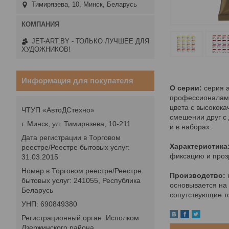
Тимирязева, 10, Минск, Беларусь
JET-ART.BY - ТОЛЬКО ЛУЧШЕЕ ДЛЯ
ХУДОЖНИКОВ!
Информация для покупателя
О серии:
серия а
профессионалам. 
цвета с высокок
ЧТУП «АвтоДСтехно»
смешении друг с 
г. Минск, ул. Тимирязева, 10-211
и в наборах.
Дата регистрации в Торговом
Характеристика
реестре/Реестре бытовых услуг:
фиксацию и прозр
31.03.2015
Номер в Торговом реестре/Реестре
Производство:
бытовых услуг: 241055, Республика
основывается на 
Беларусь
сопутствующие то
УНП: 690849380
Регистрационный орган: Исполком
Дзержинского района