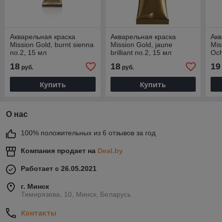
Акварельная краска
Акварельная краска
Акв
Mission Gold, burnt sienna
Mission Gold, jaune
Mis
no.2, 15 мл
brilliant no.2, 15 мл
Och
18
18
19
руб.
руб.
Купить
Купить
О нас
100% положительных из 6 отзывов за год
Компания продает на
Deal.by
Работает с 26.05.2021
г. Минск
Тимирязева, 10, Минск, Беларусь
Контакты