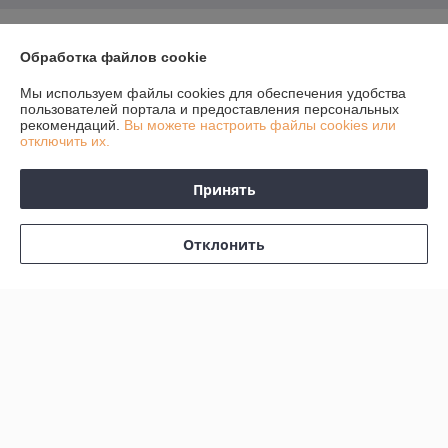
О нас
Обработка файлов cookie
Контакты
Мы используем файлы cookies для обеспечения удобства
пользователей портала и предоставления персональных
рекомендаций.
Вы можете настроить файлы cookies или
Доставка и оплата
отключить их.
График работы
Принять
Полная версия сайта
Отклонить
Политика обработки cookies
Сайт создан на платформе Deal.by
Информация для покупателя