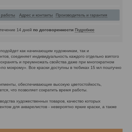
 работы
Адрес и контакты
Производитель и гарантия
 течение 14 дней
по договоренности
Подробнее
о подойдет как начинающим художникам, так и
тов, соединяет индивидуальность каждого отдельно взятого
охранять и преумножать свойства даже при многократном
«по мокрому». Все краски доступны в тюбиках 15 мл поштучно
пигменты, обеспечивающие высокую цветостойкость,
ется, что позволяет сократить время работы.
зводства художественных товаров, качество которых
том для акварелистов - невероятно яркие краски, а также