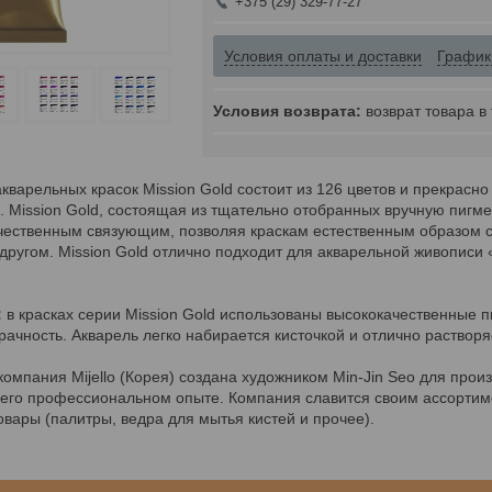
+375 (29) 329-77-27
Условия оплаты и доставки
График
возврат товара в
кварельных красок Mission Gold состоит из 126 цветов и прекрасн
Mission Gold, состоящая из тщательно отобранных вручную пигмен
ачественным связующим, позволяя краскам естественным образом с
другом. Mission Gold отлично подходит для акварельной живописи 
:
в красках серии Mission Gold использованы высококачественные 
ачность. Акварель легко набирается кисточкой и отлично растворя
компания Mijello (Корея) создана художником Min-Jin Seo для прои
его профессиональном опыте. Компания славится своим ассортимен
вары (палитры, ведра для мытья кистей и прочее).