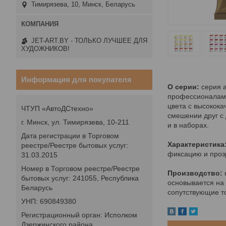
Тимирязева, 10, Минск, Беларусь
JET-ART.BY - ТОЛЬКО ЛУЧШЕЕ ДЛЯ
ХУДОЖНИКОВ!
Информация для покупателя
О серии:
серия а
профессионалам. 
цвета с высокок
ЧТУП «АвтоДСтехно»
смешении друг с 
г. Минск, ул. Тимирязева, 10-211
и в наборах.
Дата регистрации в Торговом
Характеристика
реестре/Реестре бытовых услуг:
фиксацию и прозр
31.03.2015
Номер в Торговом реестре/Реестре
Производство:
бытовых услуг: 241055, Республика
основывается на 
Беларусь
сопутствующие то
УНП: 690849380
Регистрационный орган: Исполком
Дзержинского района