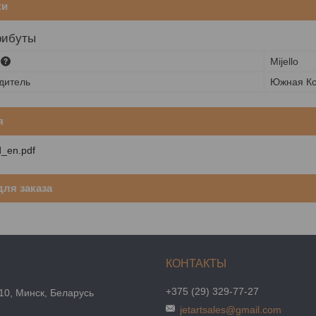
ки
рибуты
Mijello
дитель
Южная К
я
d_en.pdf
ля заказа
+375 (29) 329-77-27
10, Минск, Беларусь
jetartsales@gmail.com