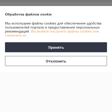
О нас
Обработка файлов cookie
Контакты
Мы используем файлы cookies для обеспечения удобства
пользователей портала и предоставления персональных
рекомендаций.
Вы можете настроить файлы cookies или
Доставка и оплата
отключить их.
График работы
Принять
Полная версия сайта
Отклонить
Политика обработки cookies
Сайт создан на платформе Deal.by
Информация для покупателя