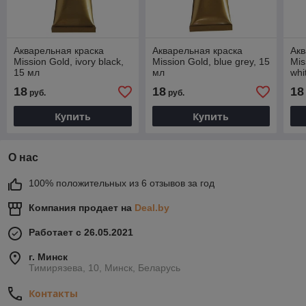
Акварельная краска
Акварельная краска
Акв
Mission Gold, ivory black,
Mission Gold, blue grey, 15
Mis
15 мл
мл
whi
18
18
18
руб.
руб.
Купить
Купить
О нас
100% положительных из 6 отзывов за год
Компания продает на
Deal.by
Работает с 26.05.2021
г. Минск
Тимирязева, 10, Минск, Беларусь
Контакты