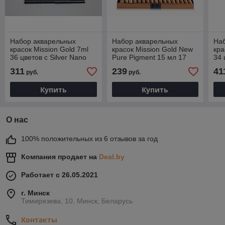
Набор акварельных
Набор акварельных
На
красок Mission Gold 7ml
красок Mission Gold New
кра
36 цветов с Silver Nano
Pure Pigment 15 мл 17
34 
Palette
цветов
311
239
41
руб.
руб.
Купить
Купить
О нас
100% положительных из 6 отзывов за год
Компания продает на
Deal.by
Работает с 26.05.2021
г. Минск
Тимирязева, 10, Минск, Беларусь
Контакты