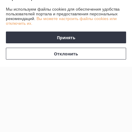
Контакты
Мы используем файлы cookies для обеспечения удобства
пользователей портала и предоставления персональных
рекомендаций.
Вы можете настроить файлы cookies или
Доставка и оплата
отключить их.
График работы
Принять
Полная версия сайта
Отклонить
Политика обработки cookies
Сайт создан на платформе Deal.by
Информация для покупателя
Юридическое лицо:
ЧТУП «АвтоДСтехно»
г. Минск, ул. Тимирязева, 10-211