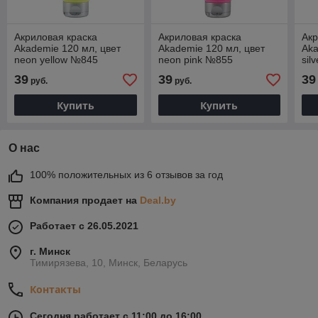
Акриловая краска
Акриловая краска
Акр
Akademie 120 мл, цвет
Akademie 120 мл, цвет
Aka
neon yellow №845
neon pink №855
sil
39
39
39
руб.
руб.
Купить
Купить
О нас
100% положительных из 6 отзывов за год
Компания продает на
Deal.by
Работает с 26.05.2021
г. Минск
Тимирязева, 10, Минск, Беларусь
Контакты
Сегодня работает с 11:00 до 16:00