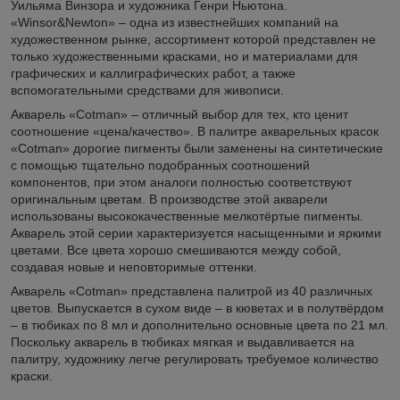
Уильяма Винзора и художника Генри Ньютона.
«Winsor&Newton» – одна из известнейших компаний на
художественном рынке, ассортимент которой представлен не
только художественными красками, но и материалами для
графических и каллиграфических работ, а также
вспомогательными средствами для живописи.
Акварель «Cotman» – отличный выбор для тех, кто ценит
соотношение «цена/качество». В палитре акварельных красок
«Cotman» дорогие пигменты были заменены на синтетические
с помощью тщательно подобранных соотношений
компонентов, при этом аналоги полностью соответствуют
оригинальным цветам. В производстве этой акварели
использованы высококачественные мелкотёртые пигменты.
Акварель этой серии характеризуется насыщенными и яркими
цветами. Все цвета хорошо смешиваются между собой,
создавая новые и неповторимые оттенки.
Акварель «Cotman» представлена палитрой из 40 различных
цветов. Выпускается в сухом виде – в кюветах и в полутвёрдом
– в тюбиках по 8 мл и дополнительно основные цвета по 21 мл.
Поскольку акварель в тюбиках мягкая и выдавливается на
палитру, художнику легче регулировать требуемое количество
краски.