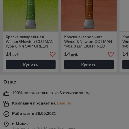
Краска акварельная
Краска акварельная
Кра
Winsor&Newton COTMAN
Winsor&Newton COTMAN
Wi
туба 8 мл SAP GREEN
туба 8 мл LIGHT RED
ту
BL
14
14
14
руб.
руб.
Купить
Купить
О нас
100% положительных из 6 отзывов за год
Компания продает на
Deal.by
Работает с 26.05.2021
г. Минск
Тимирязева, 10, Минск, Беларусь