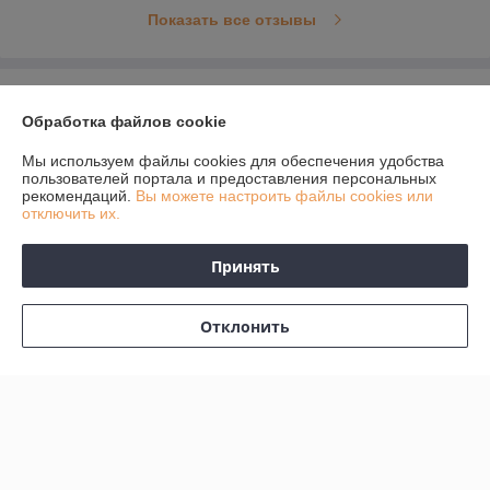
Показать все отзывы
О нас
Обработка файлов cookie
Контакты
Мы используем файлы cookies для обеспечения удобства
пользователей портала и предоставления персональных
рекомендаций.
Вы можете настроить файлы cookies или
Доставка и оплата
отключить их.
График работы
Принять
Полная версия сайта
Отклонить
Политика обработки cookies
Сайт создан на платформе Deal.by