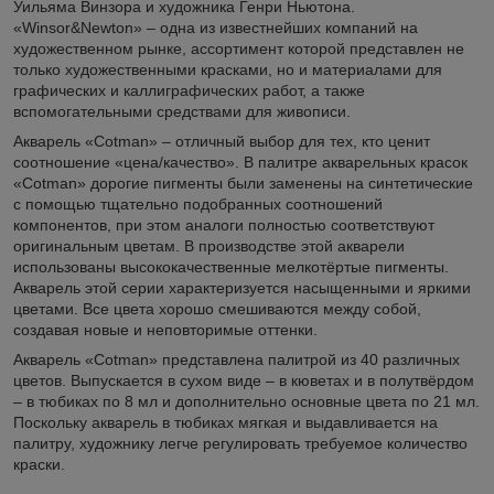
Уильяма Винзора и художника Генри Ньютона.
«Winsor&Newton» – одна из известнейших компаний на
художественном рынке, ассортимент которой представлен не
только художественными красками, но и материалами для
графических и каллиграфических работ, а также
вспомогательными средствами для живописи.
Акварель «Cotman» – отличный выбор для тех, кто ценит
соотношение «цена/качество». В палитре акварельных красок
«Cotman» дорогие пигменты были заменены на синтетические
с помощью тщательно подобранных соотношений
компонентов, при этом аналоги полностью соответствуют
оригинальным цветам. В производстве этой акварели
использованы высококачественные мелкотёртые пигменты.
Акварель этой серии характеризуется насыщенными и яркими
цветами. Все цвета хорошо смешиваются между собой,
создавая новые и неповторимые оттенки.
Акварель «Cotman» представлена палитрой из 40 различных
цветов. Выпускается в сухом виде – в кюветах и в полутвёрдом
– в тюбиках по 8 мл и дополнительно основные цвета по 21 мл.
Поскольку акварель в тюбиках мягкая и выдавливается на
палитру, художнику легче регулировать требуемое количество
краски.