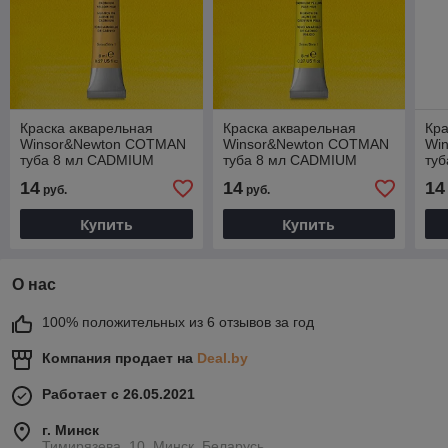
Краска акварельная
Краска акварельная
Кра
Winsor&Newton COTMAN
Winsor&Newton COTMAN
Wi
туба 8 мл CADMIUM
туба 8 мл CADMIUM
туб
YELLOW HUE
YELLOW PALE HUE
CR
14
14
14
руб.
руб.
Купить
Купить
О нас
100% положительных из 6 отзывов за год
Компания продает на
Deal.by
Работает с 26.05.2021
г. Минск
Тимирязева, 10, Минск, Беларусь