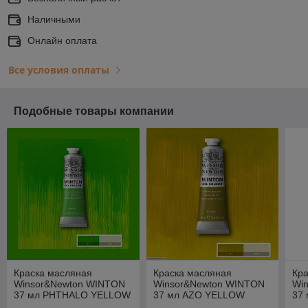
Наличными
Онлайн оплата
Все условия оплаты
Подобные товары компании
Краска масляная
Краска масляная
Кр
Winsor&Newton WINTON
Winsor&Newton WINTON
Wi
37 мл PHTHALO YELLOW
37 мл AZO YELLOW
37
GREEN
GREEN
DE