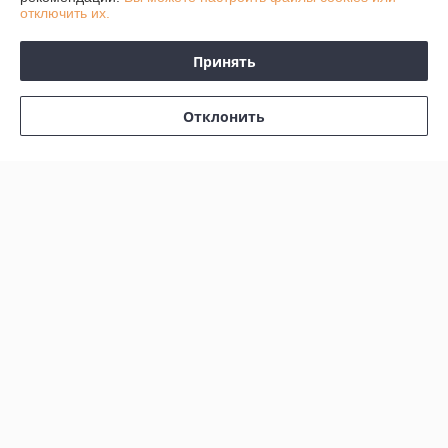
отключить их.
График работы
Принять
Полная версия сайта
Отклонить
Политика обработки cookies
Сайт создан на платформе Deal.by
Информация для покупателя
Юридическое лицо:
ЧТУП «АвтоДСтехно»
г. Минск, ул. Тимирязева, 10-211
Регистрационный номер ЕГР: 690849380
УНП: 690849380