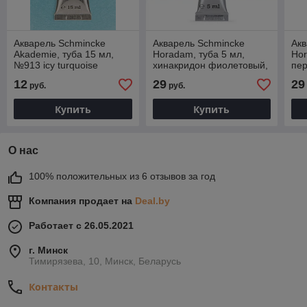
Акварель Schmincke
Акварель Schmincke
Акв
Akademie, туба 15 мл,
Horadam, туба 5 мл,
Hor
№913 icy turquoise
хинакридон фиолетовый,
пе
quinacridone violet, №368
per
12
29
29
руб.
руб.
Купить
Купить
О нас
100% положительных из 6 отзывов за год
Компания продает на
Deal.by
Работает с 26.05.2021
г. Минск
Тимирязева, 10, Минск, Беларусь
Контакты