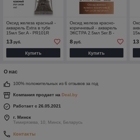
Оксид железа красный -
Оксид железа красно-
Окс
акварель Extra в тубе
коричневый - акварель
акв
15мл Ser.A - PR101R
ЭКСТРА 2.5мл Ser.B -
15м
PR102RB
13
8
13
руб.
руб.
Купить
Купить
О нас
100% положительных из 6 отзывов за год
Компания продает на
Deal.by
Работает с 26.05.2021
г. Минск
Тимирязева, 10, Минск, Беларусь
Контакты