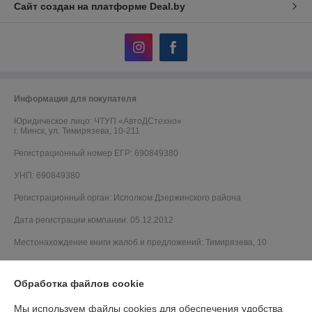
Сайт создан на платформе Deal.by
Информация для покупателя
Юридическое лицо:
ЧТУП «АвтоДСтехно»
г. Минск, ул. Тимирязева, 10-211
Регистрационный номер ЕГР: 690849380
УНП: 690849380
Регистрационный орган: Исполком Дзержинского района
Дата регистрации компании: 05.12.2012
Местонахождение книги жалоб и предложений: Тимирязева, 10
Обработка файлов cookie
Мы используем файлы cookies для обеспечения удобства