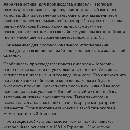
Характеристика:
для производства акварели «Horadam»
используются пигменты, прошедшие тщательный контроль
качества. Для изготовления связующего для акварели этой
серии используется гуммиарабик, который закупают в южном
регионе Сахары. Краски характеризуются яркими и
насыщенными цветами с высочайшим уровнем светостойкости
(почти у всех цветов уровень светостойкости 5 из 5).
Применение:
для профессионального использования.
Подходят для выполнения работ во всех техниках акварельной
живописи.
Особенности производства: кюветы акварели «Horadam»
наполняются краской по уникальной технологии. Акварель
заливается в кюветы в жидком виде за 4 раза. Это означает, что
после вливания небольшого количества краски ей дают
высохнуть в течении нескольких недель в сушильной камере
при специальных условиях. Второй, третий и четвёртый шаг
заполнения кюветы проходит также. Такая технология
позволяет акварели сохранить равномерную концентрацию
пигментов. Срок изготовления краски с такой технологией
может достигать 3-5 месяцев.
Производство:
изготавливаются компанией Schmincke,
которая была основана в 1881 в Германии. Уже четыре