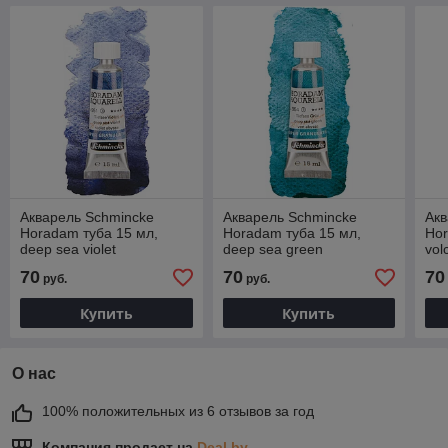
Акварель Schmincke
Акварель Schmincke
Акв
Horadam туба 15 мл,
Horadam туба 15 мл,
Hor
deep sea violet
deep sea green
vol
70
70
70
руб.
руб.
Купить
Купить
О нас
100% положительных из 6 отзывов за год
Компания продает на
Deal.by