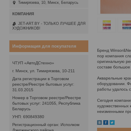
Тимирязева, 10, Минск, Беларусь
JET-ART.BY - ТОЛЬКО ЛУЧШЕЕ ДЛЯ
ХУДОЖНИКОВ!
Информация для покупателя
Бренд Winsor&New
пор компания сла
оригинальную рец
ЧТУП «АвтоДСтехно»
составе большое
г. Минск, ул. Тимирязева, 10-211
Акварельные крас
Дата регистрации в Торговом
оборудовании. Ф
реестре/Реестре бытовых услуг:
работы удалось с
31.03.2015
Номер в Торговом реестре/Реестре
Сегодня компани
бытовых услуг: 241055, Республика
художественных к
Беларусь
неизменными про
УНП: 690849380
Регистрационный орган: Исполком
Дзержинского района