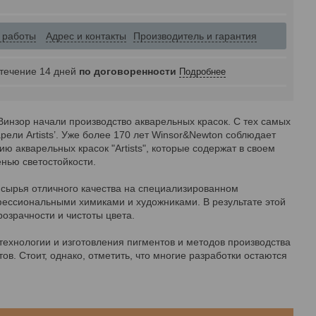
 работы
Адрес и контакты
Производитель и гарантия
 течение 14 дней
по договоренности
Подробнее
Винзор начали производство акварельных красок. С тех самых
ели Artists’. Уже более 170 лет Winsor&Newton соблюдает
ю акварельных красок "Artists", которые содержат в своем
нью светостойкости.
 сырья отличного качества на специализированном
фессиональными химиками и художниками. В результате этой
озрачности и чистоты цвета.
ехнологии и изготовления пигментов и методов производства
ов. Стоит, однако, отметить, что многие разработки остаются