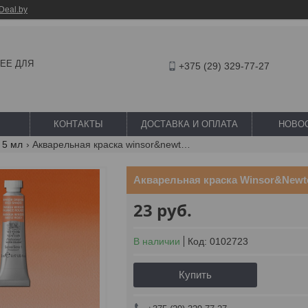
Deal.by
ШЕЕ ДЛЯ
+375 (29) 329-77-27
КОНТАКТЫ
ДОСТАВКА И ОПЛАТА
НОВО
 5 мл
Акварельная краска winsor&newton professional 5 мл № 723 winsor orange red
Акварельная краска Winsor&Newto
23
руб.
В наличии
Код:
0102723
Купить