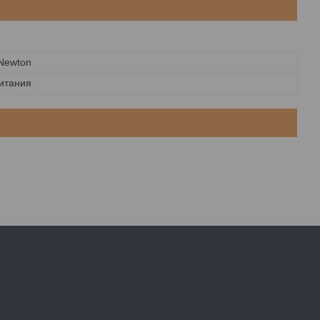
 Newton
итания