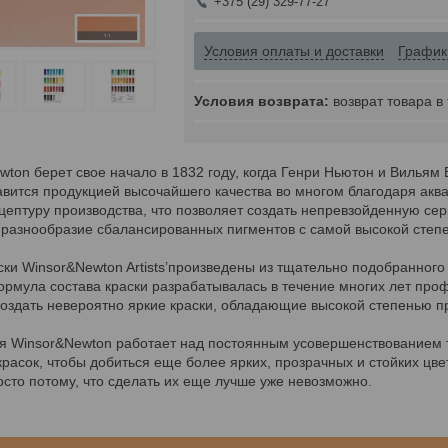
+375 (29) 329-77-27
Условия оплаты и доставки
График
возврат товара в
ton берет свое начало в 1832 году, когда Генри Ньютон и Вильям 
вится продукцией высочайшего качества во многом благодаря аквар
ептуру производства, что позволяет создать непревзойденную сери
 разнообразие сбалансированных пигментов с самой высокой степе
ки Winsor&Newton Artists’произведены из тщательно подобранного
ормула состава краски разрабатывалась в течение многих лет про
оздать невероятно яркие краски, обладающие высокой степенью пр
я Winsor&Newton работает над постоянным усовершенствованием т
расок, чтобы добиться еще более ярких, прозрачных и стойких цвет
сто потому, что сделать их еще лучше уже невозможно.