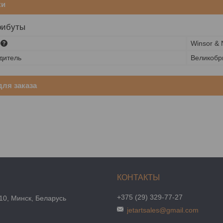
ки
рибуты
Winsor &
дитель
Великобр
ля заказа
+375 (29) 329-77-27
10, Минск, Беларусь
jetartsales@gmail.com