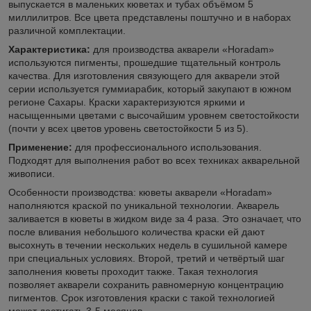
выпускается в маленьких кюветах и тубах объёмом 5
миллилитров. Все цвета представлены поштучно и в наборах
различной комплектации.
Характеристика:
для производства акварели «Horadam»
используются пигменты, прошедшие тщательный контроль
качества. Для изготовления связующего для акварели этой
серии используется гуммиарабик, который закупают в южном
регионе Сахары. Краски характеризуются яркими и
насыщенными цветами с высочайшим уровнем светостойкости
(почти у всех цветов уровень светостойкости 5 из 5).
Применение:
для профессионального использования.
Подходят для выполнения работ во всех техниках акварельной
живописи.
Особенности производства: кюветы акварели «Horadam»
наполняются краской по уникальной технологии. Акварель
заливается в кюветы в жидком виде за 4 раза. Это означает, что
после вливания небольшого количества краски ей дают
высохнуть в течении нескольких недель в сушильной камере
при специальных условиях. Второй, третий и четвёртый шаг
заполнения кюветы проходит также. Такая технология
позволяет акварели сохранить равномерную концентрацию
пигментов. Срок изготовления краски с такой технологией
может достигать 3-5 месяцев.