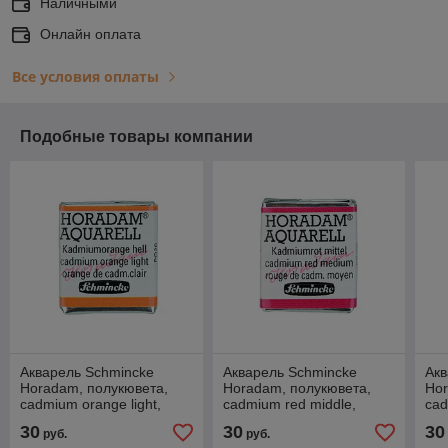
Наличными
Онлайн оплата
Все условия оплаты
Подобные товары компании
Акварель Schmincke
Акварель Schmincke
Акв
Horadam, полукювета,
Horadam, полукювета,
Hor
cadmium orange light,
cadmium red middle,
cad
№227
№347
30
30
30
руб.
руб.