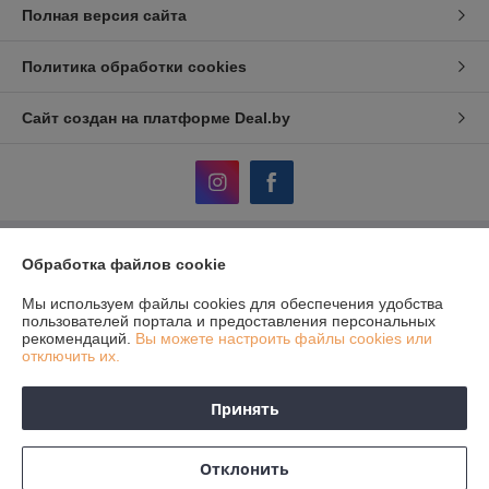
Полная версия сайта
Политика обработки cookies
Сайт создан на платформе Deal.by
Обработка файлов cookie
Информация для покупателя
Юридическое лицо:
ЧТУП «АвтоДСтехно»
Мы используем файлы cookies для обеспечения удобства
г. Минск, ул. Тимирязева, 10-211
пользователей портала и предоставления персональных
рекомендаций.
Вы можете настроить файлы cookies или
Регистрационный номер ЕГР: 690849380
отключить их.
УНП: 690849380
Принять
Регистрационный орган: Исполком Дзержинского района
Дата регистрации компании: 05.12.2012
Отклонить
Местонахождение книги жалоб и предложений: Тимирязева, 10