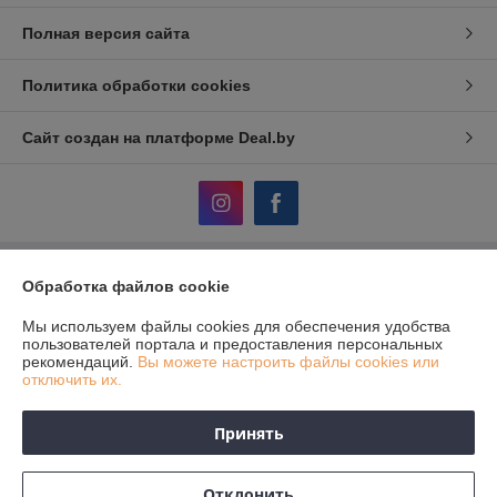
Полная версия сайта
Политика обработки cookies
Сайт создан на платформе Deal.by
Обработка файлов cookie
Информация для покупателя
Юридическое лицо:
ЧТУП «АвтоДСтехно»
Мы используем файлы cookies для обеспечения удобства
г. Минск, ул. Тимирязева, 10-211
пользователей портала и предоставления персональных
рекомендаций.
Вы можете настроить файлы cookies или
Регистрационный номер ЕГР: 690849380
отключить их.
УНП: 690849380
Принять
Регистрационный орган: Исполком Дзержинского района
Дата регистрации компании: 05.12.2012
Отклонить