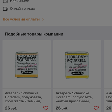
Наличными
Онлайн оплата
Все условия оплаты
Подобные товары компании
Акварель Schmincke
Акварель Schmincke
Акв
Horadam, полукювета,
Horadam, полукювета,
Hor
хром желтый темный,
желтый прозрачный,
хин
chromium yellow hue
transparent yellow, №209
qui
26
26
26
руб.
руб.
deep, №213
№2