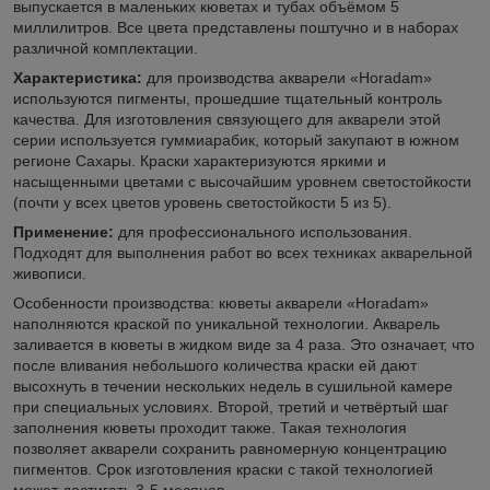
выпускается в маленьких кюветах и тубах объёмом 5
миллилитров. Все цвета представлены поштучно и в наборах
различной комплектации.
Характеристика:
для производства акварели «Horadam»
используются пигменты, прошедшие тщательный контроль
качества. Для изготовления связующего для акварели этой
серии используется гуммиарабик, который закупают в южном
регионе Сахары. Краски характеризуются яркими и
насыщенными цветами с высочайшим уровнем светостойкости
(почти у всех цветов уровень светостойкости 5 из 5).
Применение:
для профессионального использования.
Подходят для выполнения работ во всех техниках акварельной
живописи.
Особенности производства: кюветы акварели «Horadam»
наполняются краской по уникальной технологии. Акварель
заливается в кюветы в жидком виде за 4 раза. Это означает, что
после вливания небольшого количества краски ей дают
высохнуть в течении нескольких недель в сушильной камере
при специальных условиях. Второй, третий и четвёртый шаг
заполнения кюветы проходит также. Такая технология
позволяет акварели сохранить равномерную концентрацию
пигментов. Срок изготовления краски с такой технологией
может достигать 3-5 месяцев.