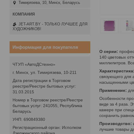
Тимирязева, 10, Минск, Беларусь
JET-ART.BY - ТОЛЬКО ЛУЧШЕЕ ДЛЯ
ХУДОЖНИКОВ!
Информация для покупателя
О серии:
профес
140 цветовых от
миллилитров. Все
ЧТУП «АвтоДСтехно»
Характеристика
г. Минск, ул. Тимирязева, 10-211
связующего для а
Дата регистрации в Торговом
насыщенными цвет
реестре/Реестре бытовых услуг:
Применение:
дл
31.03.2015
Особенности про
Номер в Торговом реестре/Реестре
виде за 4 раза. 
бытовых услуг: 241055, Республика
камере при специ
Беларусь
сохранить равном
УНП: 690849380
Производство:
Регистрационный орган: Исполком
лучшие товары дл
Дзержинского района