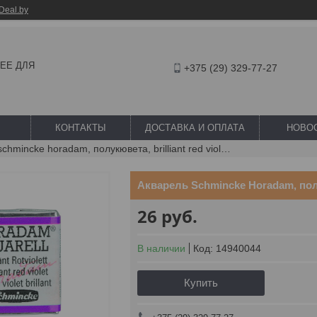
Deal.by
ШЕЕ ДЛЯ
+375 (29) 329-77-27
КОНТАКТЫ
ДОСТАВКА И ОПЛАТА
НОВО
Акварель schmincke horadam, полукювета, brilliant red violet, №940
Акварель Schmincke Horadam, полук
26
руб.
В наличии
Код:
14940044
Купить