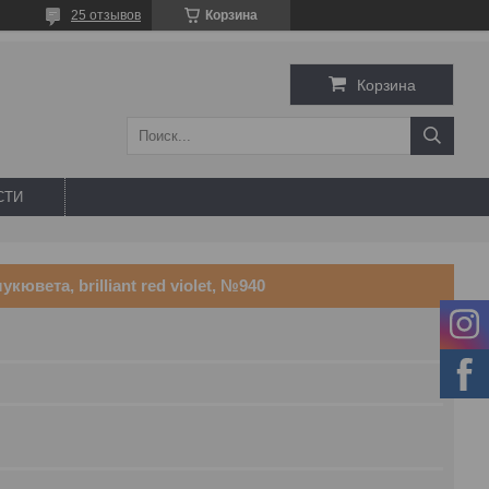
25 отзывов
Корзина
Корзина
СТИ
ювета, brilliant red violet, №940