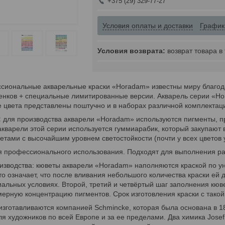
+375 (29) 329-77-27
Условия оплаты и доставки
График
возврат товара в
сиональные акварельные краски «Horadam» известны миру благода
тенков + специальные лимитированные версии. Акварель серии «Ho
 цвета представлены поштучно и в наборах различной комплектац
:
для производства акварели «Horadam» используются пигменты, п
кварели этой серии используется гуммиарабик, который закупают
ами с высочайшим уровнем светостойкости (почти у всех цветов ур
я профессионального использования. Подходят для выполнения раб
изводства: кюветы акварели «Horadam» наполняются краской по ун
Это означает, что после вливания небольшого количества краски ей
альных условиях. Второй, третий и четвёртый шаг заполнения кюв
ерную концентрацию пигментов. Срок изготовления краски с такой
изготавливаются компанией Schmincke, которая была основана в 1
я художников по всей Европе и за ее пределами. Два химика Jos