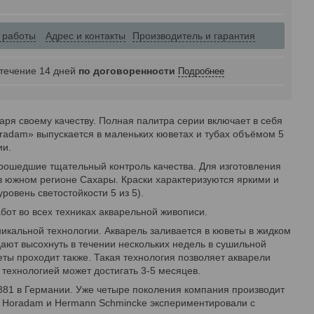
 работы
Адрес и контакты
Производитель и гарантия
 течение 14 дней
по договоренности
Подробнее
ря своему качеству. Полная палитра серии включает в себя
radam» выпускается в маленьких кюветах и тубах объёмом 5
ии.
рошедшие тщательный контроль качества. Для изготовления
 в южном регионе Сахары. Краски характеризуются яркими и
овень светостойкости 5 из 5).
от во всех техниках акварельной живописи.
икальной технологии. Акварель заливается в кюветы в жидком
 дают высохнуть в течении нескольких недель в сушильной
еты проходит также. Такая технология позволяет акварели
 технологией может достигать 3-5 месяцев.
881 в Германии. Уже четыре поколения компания производит
ef Horadam и Hermann Schmincke экспериментировали с