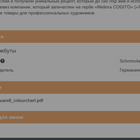
лом и получили уникальный рецепт, который до сих пор жив и испо
евиз компании, который запечатлен на гербе «Meliora COGITO» («
е товары для профессиональных художников.
ки
рибуты
Schminck
дитель
Германия
я
arell_colourchart.pdf
ля заказа