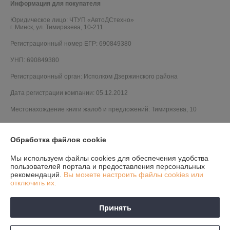
Информация для покупателя
Юридическое лицо:
ЧТУП «АвтоДСтехно»
г. Минск, ул. Тимирязева, 10-211
Регистрационный номер ЕГР: 690849380
УНП: 690849380
Регистрационный орган: Исполком Дзержинского района
Дата регистрации компании: 05.12.2012
Местонахождение книги жалоб и предложений: Тимирязева, 10
Обработка файлов cookie
Мы используем файлы cookies для обеспечения удобства
пользователей портала и предоставления персональных
рекомендаций.
Вы можете настроить файлы cookies или
отключить их.
Принять