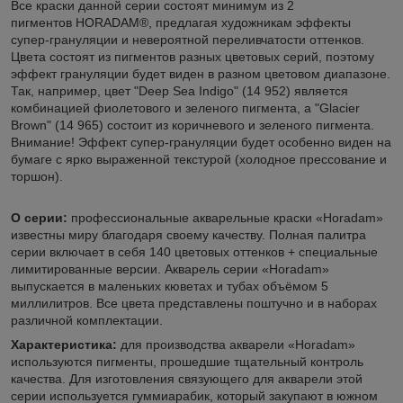
Все краски данной серии состоят минимум из 2
пигментов HORADAM®, предлагая художникам эффекты
супер-грануляции и невероятной переливчатости оттенков.
Цвета состоят из пигментов разных цветовых серий, поэтому
эффект грануляции будет виден в разном цветовом диапазоне.
Так, например, цвет "Deep Sea Indigo" (14 952) является
комбинацией фиолетового и зеленого пигмента, а "Glacier
Brown" (14 965) состоит из коричневого и зеленого пигмента.
Внимание! Эффект супер-грануляции будет особенно виден на
бумаге с ярко выраженной текстурой (холодное прессование и
торшон).
О серии:
профессиональные акварельные краски «Horadam»
известны миру благодаря своему качеству. Полная палитра
серии включает в себя 140 цветовых оттенков + специальные
лимитированные версии. Акварель серии «Horadam»
выпускается в маленьких кюветах и тубах объёмом 5
миллилитров. Все цвета представлены поштучно и в наборах
различной комплектации.
Характеристика:
для производства акварели «Horadam»
используются пигменты, прошедшие тщательный контроль
качества. Для изготовления связующего для акварели этой
серии используется гуммиарабик, который закупают в южном