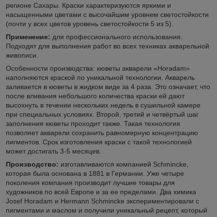
регионе Сахары. Краски характеризуются яркими и
насыщенными цветами с высочайшим уровнем светостойкости
(почти у всех цветов уровень светостойкости 5 из 5).
Применение:
для профессионального использования.
Подходят для выполнения работ во всех техниках акварельной
живописи.
Особенности производства: кюветы акварели «Horadam»
наполняются краской по уникальной технологии. Акварель
заливается в кюветы в жидком виде за 4 раза. Это означает, что
после вливания небольшого количества краски ей дают
высохнуть в течении нескольких недель в сушильной камере
при специальных условиях. Второй, третий и четвёртый шаг
заполнения кюветы проходит также. Такая технология
позволяет акварели сохранить равномерную концентрацию
пигментов. Срок изготовления краски с такой технологией
может достигать 3-5 месяцев.
Производство:
изготавливаются компанией Schmincke,
которая была основана в 1881 в Германии. Уже четыре
поколения компания производит лучшие товары для
художников по всей Европе и за ее пределами. Два химика
Josef Horadam и Hermann Schmincke экспериментировали с
пигментами и маслом и получили уникальный рецепт, который