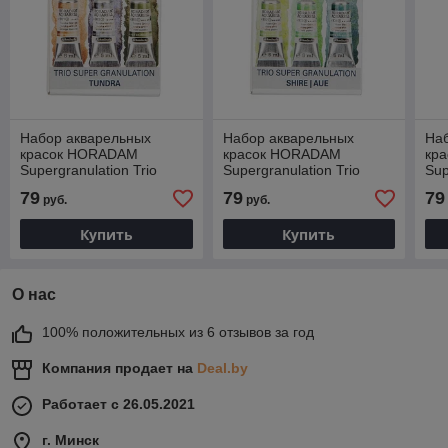
Набор акварельных
Набор акварельных
На
красок HORADAM
красок HORADAM
кр
Supergranulation Trio
Supergranulation Trio
Sup
Tundra, 3 цвета x 5 мл
Shire, 3 цвета x 5 мл
Des
79
79
79
руб.
руб.
Купить
Купить
О нас
100% положительных из 6 отзывов за год
Компания продает на
Deal.by
Работает с 26.05.2021
г. Минск