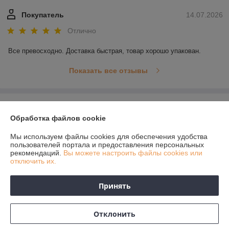
Покупатель
14.07.2026
Отлично
Все превосходно. Доставка быстрая, товар хорошо упакован.
Показать все отзывы
О нас
Обработка файлов cookie
Контакты
Мы используем файлы cookies для обеспечения удобства
пользователей портала и предоставления персональных
рекомендаций.
Вы можете настроить файлы cookies или
Доставка и оплата
отключить их.
График работы
Принять
Полная версия сайта
Отклонить
Политика обработки cookies