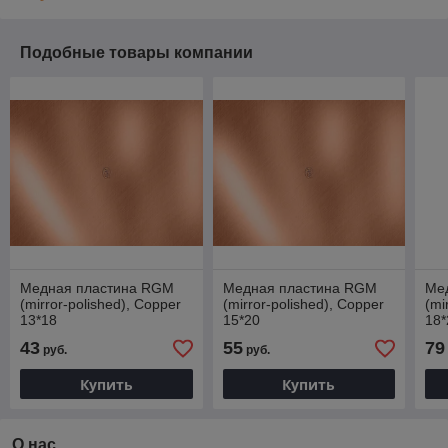
Подобные товары компании
Медная пластина RGM
Медная пластина RGM
Ме
(mirror-polished), Copper
(mirror-polished), Copper
(mi
13*18
15*20
18*
43
55
79
руб.
руб.
Купить
Купить
О нас