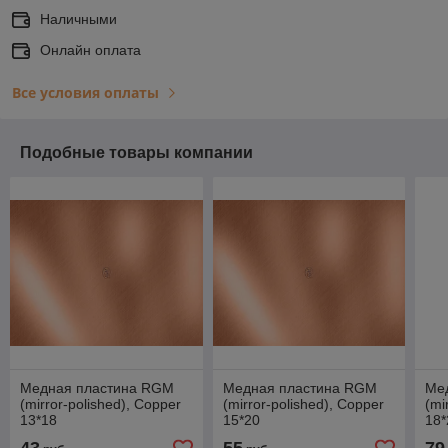
Наличными
Онлайн оплата
Все условия оплаты
Подобные товары компании
Медная пластина RGM
Медная пластина RGM
Ме
(mirror-polished), Copper
(mirror-polished), Copper
(mi
13*18
15*20
18*