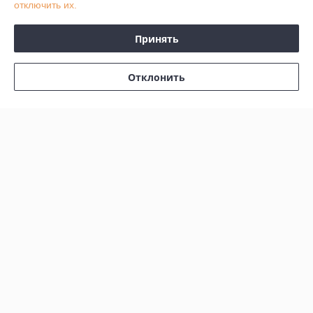
отключить их.
График работы
Принять
Полная версия сайта
Отклонить
Политика обработки cookies
Сайт создан на платформе Deal.by
Информация для покупателя
Юридическое лицо:
ЧТУП «АвтоДСтехно»
г. Минск, ул. Тимирязева, 10-211
Регистрационный номер ЕГР: 690849380
УНП: 690849380