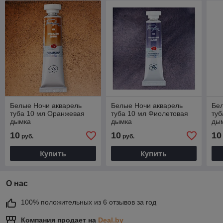
Белые Ночи акварель
Белые Ночи акварель
Бел
туба 10 мл Оранжевая
туба 10 мл Фиолетовая
туб
дымка
дымка
ды
10
10
10
руб.
руб.
Купить
Купить
О нас
100% положительных из 6 отзывов за год
Компания продает на
Deal.by