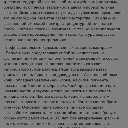
красок легендарной акварельной марки «Невской палитры»,
богатство их оттенков, эталонность цвета и поразительная
светостойкость развязывают руки и дух художника, вдохновляя
его на свободное развитие своего мастерства. Отсюда – из
выверенной «Невской палитры», рецептурной точности и
послушности ее красок – возникает не только материальность
акварельного произведения, но и сама культура искусства,
основанная на долгих традициях.
Профессиональные художественных акварельные краски
«Белые ночи» представляют собой тонкодисперсные
суспензии пигментов и наполнителей в связующем, в состав
которого входит водный раствор растительного клея –
натурального гуммиарабика. Рецептура каждого цвета
уникальна и подбирается индивидуально. Акварель «Белые
ночи» обладает увеличенной кроющей силой пигмента,
позволяющей достигать чрезвычайной прозрачности и при
насыщенности и звучании тона, наносить на поверхность
тончайшие слои. Чистые цвета, близкие к спектральным,
позволяют писать в смесях и получать богатое многообразие
оттенков. Основная часть красок в палитре обладает
высочайшим показателем светостойкости, что способствует
сохранности работ свыше 100 лет. Все акварельные краски в
палитре «Белые ночи» безопасны, сертифицированы и